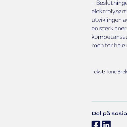
– Beslutninge
elektrolysørt
utviklingen a
en sterk anerk
kompetanseutv
men for hele 
Tekst: Tone Br
Del på sosia
Face
Lin