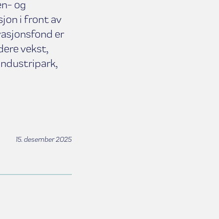
en- og
jon i front av
vasjonsfond er
dere vekst,
Industripark,
15. desember 2025