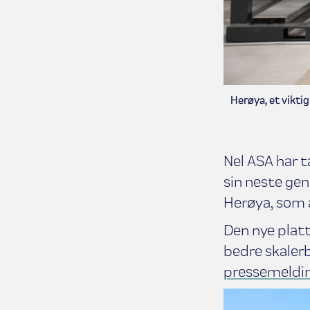
Herøya, et viktig
Nel ASA har t
sin neste gen
Herøya, som a
Den nye platt
bedre skalerb
pressemeldi