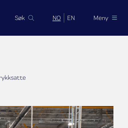
Norsk bokmål
English (United Sta
Søk
NO
EN
Meny
trykksatte