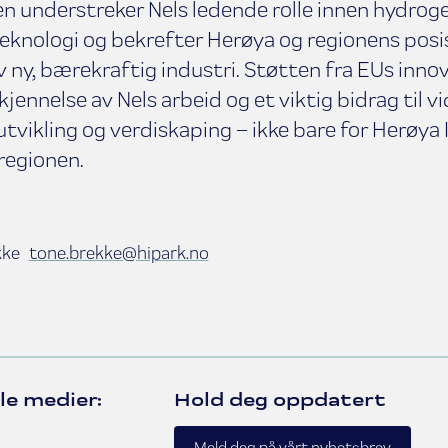
n understreker Nels ledende rolle innen hydrog
eknologi og bekrefter Herøya og regionens posis
v ny, bærekraftig industri. Støtten fra EUs inno
jennelse av Nels arbeid og et viktig bidrag til vi
ikling og verdiskaping – ikke bare for Herøya 
regionen.
ekke
tone.brekke@hipark.no
le medier:
Hold deg oppdatert
book
kedIn
Meld deg på vårt nyhetsbrev