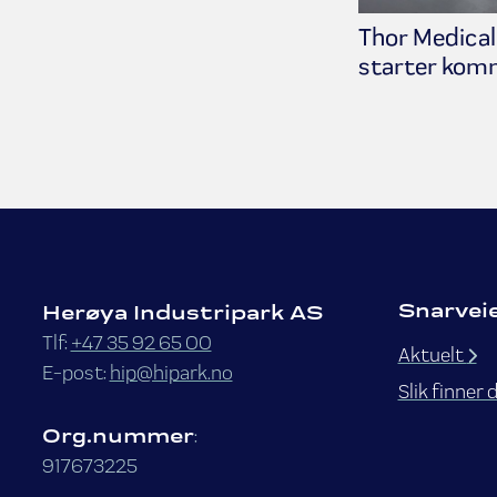
Thor Medical
starter komm
Snarvei
Herøya Industripark AS
Tlf:
+47 35 92 65 00
Aktuelt
E-post:
hip@hipark.no
Slik finner 
Org.nummer
:
917673225