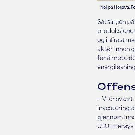
Nel på Herøya. Fo
Satsingen på 
produksjonen
og infrastru
aktør innen g
for å møte d
energiløsning
Offens
– Vi er svært 
investerings
gjennom Inno
CEO i Herøya 