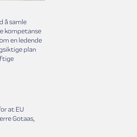
ed å samle
nde kompetanse
 som en ledende
gsiktige plan
ftige
or at EU
erre Gotaas,