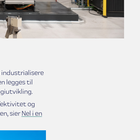
industrialisere
n legges til
giutvikling.
fektivitet og
en, sier
Nel i en