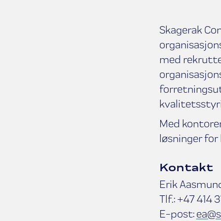
Skagerak Cons
organisasjons
med rekrutter
organisasjons
forretningsut
kvalitetsstyr
Med kontorer 
løsninger for
Kontakt
Erik Aasmundt
Tlf.: +47 414 
E-post:
ea@s