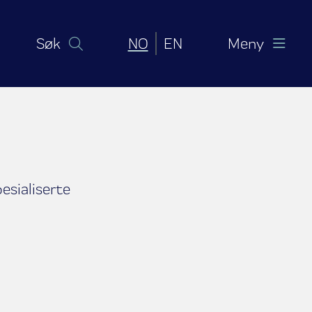
Norsk bokmål
English (United Sta
Søk
NO
EN
Meny
esialiserte