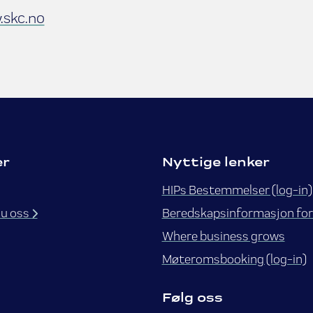
skc.no
er
Nyttige lenker
HIPs Bestemmelser (log-in)
du oss
Beredskapsinformasjon for
Where business grows
Møteromsbooking (log-in)
Følg oss