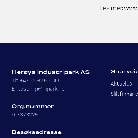
Les mer:
www.
Snarvei
Herøya Industripark AS
Tlf:
+47 35 92 65 00
Aktuelt
E-post:
hip@hipark.no
Slik finner 
Org.nummer
:
917673225
Besøksadresse
: