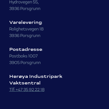
Hydrovegen 55,
3936 Porsgrunn
Varelevering
:
Rolighetsvegen 18
3936 Porsgrunn
Postadresse
:
Postboks 1007
3905 Porsgrunn
Herøya Industripark
Vaktsentral
Tlf: +47 35 92 22 18