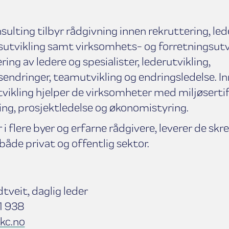
ulting tilbyr rådgivning innen rekruttering, led
utvikling samt virksomhets- og forretningsutvi
ing av ledere og spesialister, lederutvikling,
endringer, teamutvikling og endringsledelse. I
vikling hjelper de virksomheter med miljøsertif
ing, prosjektledelse og økonomistyring.
i flere byer og erfarne rådgivere, leverer de sk
 både privat og offentlig sektor.
veit, daglig leder
31 938
kc.no