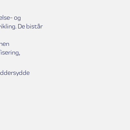
else- og
kling. De bistår
nnen
isering,
reddersydde