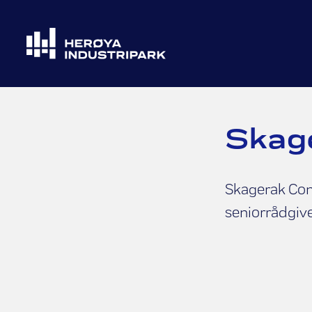
Skag
Skagerak Con
seniorrådgiv