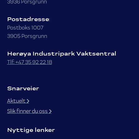
3936 Porsgrunn
Postadresse
:
Postboks 1007
3905 Porsgrunn
Herøya Industripark Vaktsentral
Tlf: +47 35 92 22 18
Snarveier
Aktuelt
Slik finner du oss
Nyttige lenker