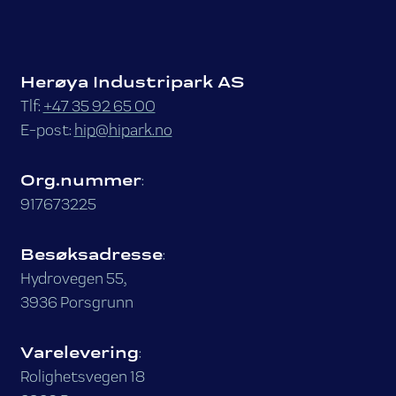
Herøya Industripark AS
Tlf:
+47 35 92 65 00
E-post:
hip@hipark.no
Org.nummer
:
917673225
Besøksadresse
:
Hydrovegen 55,
3936 Porsgrunn
Varelevering
:
Rolighetsvegen 18