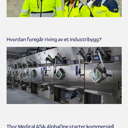
Hvordan foregår riving av et industribygg?
Thor Medical ASA: AlphaOne starter kommersiell