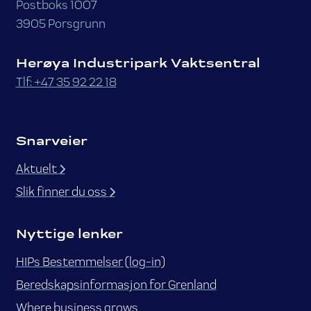
Postboks 1007
3905 Porsgrunn
Herøya Industripark Vaktsentral
Tlf: +47 35 92 22 18
Snarveier
Aktuelt
Slik finner du oss
Nyttige lenker
HIPs Bestemmelser (log-in)
Beredskapsinformasjon for Grenland
Where business grows