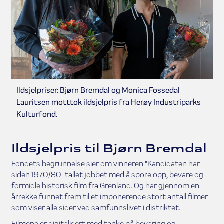
Ildsjelpriser: Bjørn Bremdal og Monica Fossedal
Lauritsen motttok ildsjelpris fra Herøy Industriparks
Kulturfond.
Ildsjelpris til Bjørn Bremdal
Fondets begrunnelse sier om vinneren "Kandidaten har
siden 1970/80-tallet jobbet med å spore opp, bevare og
formidle historisk film fra Grenland. Og har gjennom en
årrekke funnet frem til et imponerende stort antall filmer
som viser alle sider ved samfunnslivet i distriktet.
Filmene er digitalisert med tanke på bevaring og