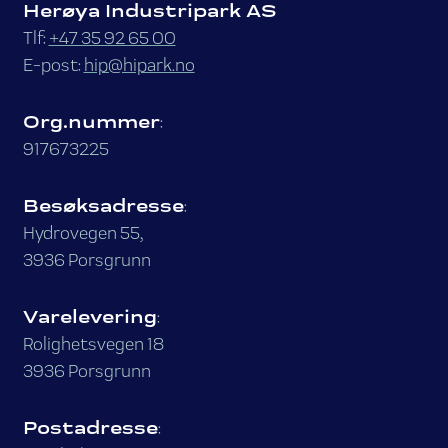
Herøya Industripark AS
Tlf:
+47 35 92 65 00
E-post:
hip@hipark.no
Org.nummer
:
917673225
Besøksadresse
:
Hydrovegen 55,
3936 Porsgrunn
Varelevering
:
Rolighetsvegen 18
3936 Porsgrunn
Postadresse
: