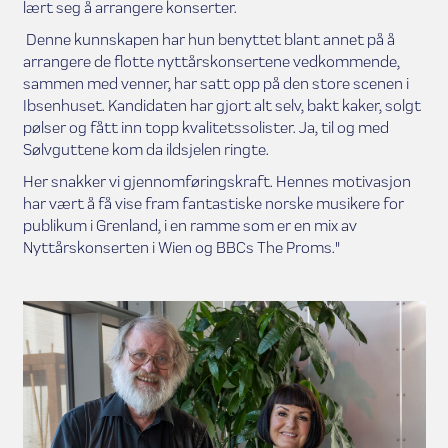
lært seg å arrangere konserter.
Denne kunnskapen har hun benyttet blant annet på å
arrangere de flotte nyttårskonsertene vedkommende,
sammen med venner, har satt opp på den store scenen i
Ibsenhuset. Kandidaten har gjort alt selv, bakt kaker, solgt
pølser og fått inn topp kvalitetssolister. Ja, til og med
Sølvguttene kom da ildsjelen ringte.
Her snakker vi gjennomføringskraft. Hennes motivasjon
har vært å få vise fram fantastiske norske musikere for
publikum i Grenland, i en ramme som er en mix av
Nyttårskonserten i Wien og BBCs The Proms."