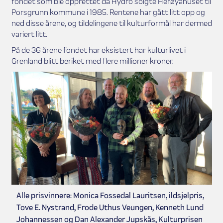
fondet som ble opprettet da Hydro solgte Herøyahuset til
Porsgrunn kommune i 1985. Rentene har gått litt opp og
ned disse årene, og tildelingene til kulturformål har dermed
variert litt.
På de 36 årene fondet har eksistert har kulturlivet i
Grenland blitt beriket med flere millioner kroner.
Alle prisvinnere: Monica Fossedal Lauritsen, ildsjelpris,
Tove E. Nystrand, Frode Uthus Veungen, Kenneth Lund
Johannessen og Dan Alexander Jupskås, Kulturprisen