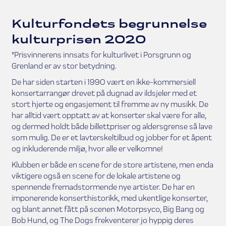
Kulturfondets begrunnelse
kulturprisen 2020
"Prisvinnerens innsats for kulturlivet i Porsgrunn og
Grenland er av stor betydning.
De har siden starten i 1990 vært en ikke-kommersiell
konsertarrangør drevet på dugnad av ildsjeler med et
stort hjerte og engasjement til fremme av ny musikk. De
har alltid vært opptatt av at konserter skal være for alle,
og dermed holdt både billettpriser og aldersgrense så lave
som mulig. De er et lavterskeltilbud og jobber for et åpent
og inkluderende miljø, hvor alle er velkomne!
Klubben er både en scene for de store artistene, men enda
viktigere også en scene for de lokale artistene og
spennende fremadstormende nye artister. De har en
imponerende konserthistorikk, med ukentlige konserter,
og blant annet fått på scenen Motorpsyco, Big Bang og
Bob Hund, og The Dogs frekventerer jo hyppig deres