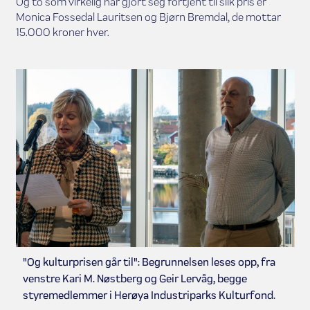
Og to som virkelig har gjort seg fortjent til slik pris er
Monica Fossedal Lauritsen og Bjørn Bremdal, de mottar
15.000 kroner hver.
"Og kulturprisen går til": Begrunnelsen leses opp, fra
venstre Kari M. Nøstberg og Geir Lervåg, begge
styremedlemmer i Herøya Industriparks Kulturfond.