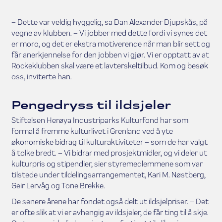
– Dette var veldig hyggelig, sa Dan Alexander Djupskås, på
vegne av klubben. – Vi jobber med dette fordi vi synes det
er moro, og det er ekstra motiverende når man blir sett og
får anerkjennelse for den jobben vi gjør. Vi er opptatt av at
Rockeklubben skal være et lavterskeltilbud. Kom og besøk
oss, inviterte han.
Pengedryss til ildsjeler
Stiftelsen Herøya Industriparks Kulturfond har som
formal å fremme kulturlivet i Grenland ved å yte
økonomiske bidrag til kulturaktiviteter – som de har valgt
å tolke bredt. – Vi bidrar med prosjektmidler, og vi deler ut
kulturpris og stipendier, sier styremedlemmene som var
tilstede under tildelingsarrangementet, Kari M. Nøstberg,
Geir Lervåg og Tone Brekke.
De senere årene har fondet også delt ut ildsjelpriser. – Det
er ofte slik at vi er avhengig av ildsjeler, de får ting til å skje.