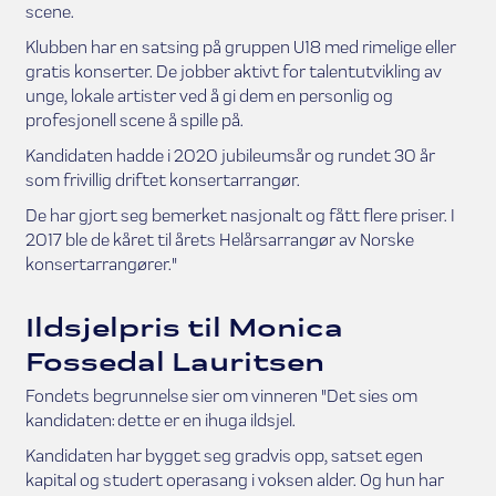
scene.
Klubben har en satsing på gruppen U18 med rimelige eller
gratis konserter. De jobber aktivt for talentutvikling av
unge, lokale artister ved å gi dem en personlig og
profesjonell scene å spille på.
Kandidaten hadde i 2020 jubileumsår og rundet 30 år
som frivillig driftet konsertarrangør.
De har gjort seg bemerket nasjonalt og fått flere priser. I
2017 ble de kåret til årets Helårsarrangør av Norske
konsertarrangører."
Ildsjelpris til Monica
Fossedal Lauritsen
Fondets begrunnelse sier om vinneren "Det sies om
kandidaten: dette er en ihuga ildsjel.
Kandidaten har bygget seg gradvis opp, satset egen
kapital og studert operasang i voksen alder. Og hun har